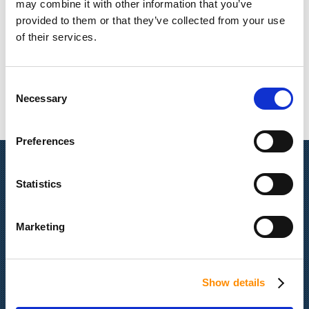
may combine it with other information that you’ve
ενισχύοντας την ανάπτυξη και την ευημερία όλων των
provided to them or that they’ve collected from your use
εργαζομένων μας.
of their services.
Consent
Twitter
Necessary
Selection
Preferences
Γρήγορη Πλοήγηση
Statistics
Τελευταία νέα
Η εταιρεία
Marketing
Υπηρεσίες & Προϊόντα
Portfolio
Επικοινωνία
Show details
Ευκαιρίες εργασίας
Πολιτική απορρήτου