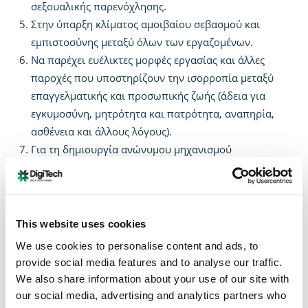
σεξουαλικής παρενόχλησης.
Στην ύπαρξη κλίματος αμοιβαίου σεβασμού και
εμπιστοσύνης μεταξύ όλων των εργαζομένων.
Να παρέχει ευέλικτες μορφές εργασίας και άλλες
παροχές που υποστηρίζουν την ισορροπία μεταξύ
επαγγελματικής και προσωπικής ζωής (άδεια για
εγκυμοσύνη, μητρότητα και πατρότητα, αναπηρία,
ασθένεια και άλλους λόγους).
Για τη δημιουργία ανώνυμου μηχανισμού
παραπόνων, αλλά και την σωστή και αντικειμενική
διευθέτηση τους
Να πραγματοποιούνται τακτικά εκπαιδευτικά
προγράμματα για την ευαισθητοποίηση των
This website uses cookies
εργαζομένων σε θέματα ισότητας των φύλων.
We use cookies to personalise content and ads, to
provide social media features and to analyse our traffic.
Μέσω των δεσμεύσεων της παρούσας πολιτικής,
We also share information about your use of our site with
φιλοδοξούμε να γίνουμε ένα πρότυπο εταιρείας που
our social media, advertising and analytics partners who
σέβεται και υποστηρίζει την ισότητα των φύλων,