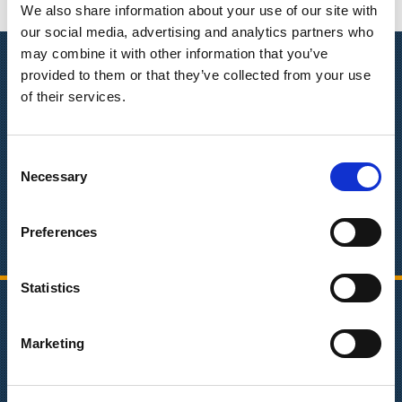
We also share information about your use of our site with
our social media, advertising and analytics partners who
Πελάτες που μας εμπιστεύτηκαν
may combine it with other information that you’ve
provided to them or that they’ve collected from your use
Εταιρείες που δραστηριοποιούνται σε διάφορους
of their services.
τομείς ιδιωτικού και δημοσίου τομέα έχουν
εμπιστευτεί την WIDE Services ως ένα αξιόπιστο
Consent
συνεργάτη για το δικό τους elearning… και βγήκαν
Necessary
Selection
κερδισμένοι! Κάντε και εσείς την σωστή επιλογή
συνεργάτη για την λύση elearning που αναζητάτε.
Preferences
Είστε σε μία έμπιστη και αξιόπιστη εταιρεία.
Statistics
Γρήγορη Πλοήγηση
Marketing
Τελευταία νέα
Η εταιρεία