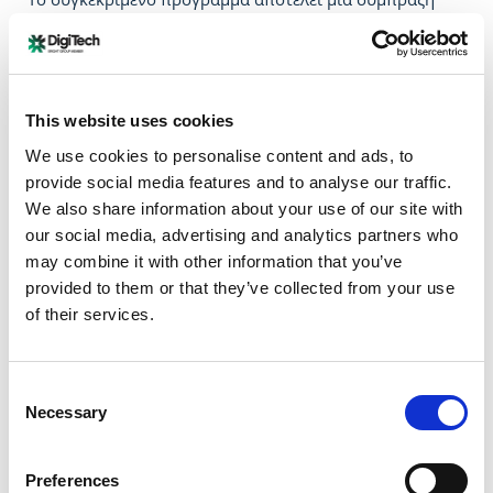
των Προγραμμάτων Δια Βίου Μάθησης του
Πανεπιστημίου Αιγαίου και της εταιρείας WIDE Services
(www.wideservices.gr) η οποία αποτελεί την
αποκλειστική αντιπρόσωπο του Moodle στην Ελλάδα,
This website uses cookies
αναγνωρισμένη ως «Moodle Partner - Certified Services
We use cookies to personalise content and ads, to
Provider».
provide social media features and to analyse our traffic.
We also share information about your use of our site with
Read more ...
our social media, advertising and analytics partners who
may combine it with other information that you’ve
Παροχή Moodle Hosting σε φοιτητές
provided to them or that they’ve collected from your use
για έρευνα στο Moodle με θέμα
of their services.
"STEAM & e-learning"
Category:
Gamification
Consent
Published: Tuesday, 06 December 2016 12:19
Necessary
Selection
Η
WIDE Services
υποστηρίζει την έρευνα που γίνεται
πάνω στο
Moodle
και όπως έχει ανακοινώσει εδώ και
Preferences