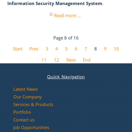
Information Security Management System
.
Read more ...
Page 8 of 16
Start
Prev
3
4
5
6
7
8
9
10
11
12
Next
End
Quick Navigation
Latest News
Our Company
Services & Products
Portfolio
Contact us
Job Opportunities